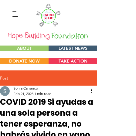
ABOUT
LATEST NEWS
DONATE NOW
TAKE ACTION
Post
Sonia Carranco
Feb 21, 2023
1 min read
COVID 2019 Si ayudas a
una sola persona a
tener esperanza, no
habrás vivido en vano.