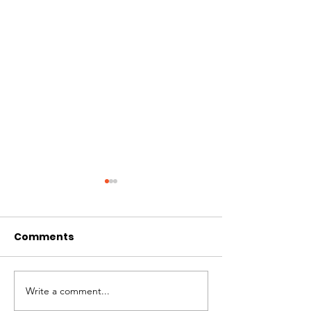
Comments
Write a comment...
Pilahuin March 2022
FEBRUARY 202