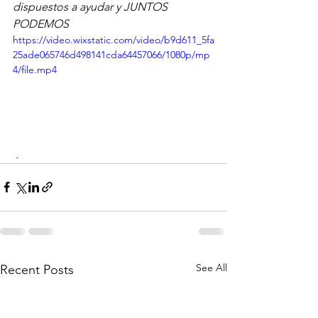
dispuestos a ayudar y JUNTOS 
PODEMOS
https://video.wixstatic.com/video/b9d611_5fa
25ade065746d498141cda64457066/1080p/mp
4/file.mp4
 .
See All
Recent Posts